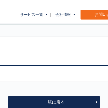
お問い
サービス一覧
会社情報
企業向け健康指導
会社概要
介護事業者向
広告・販促物制作サポート
Ｍ＆Ｌショッ
一覧に戻る