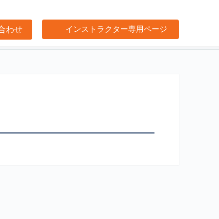
合わせ
インストラクター専用ページ
け事業サポート
閉じる
プ
閉じる