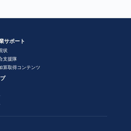
業サポート
現状
合支援隊
加算取得コンテンツ
プ
ン
ジ