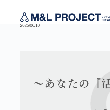
お知らせ
＜宮城会場＞モビバンインストラクター養成講習【202
2025/06/10
モビバンインストラクター養成
代表挨拶
運動指導者向け事業サポート