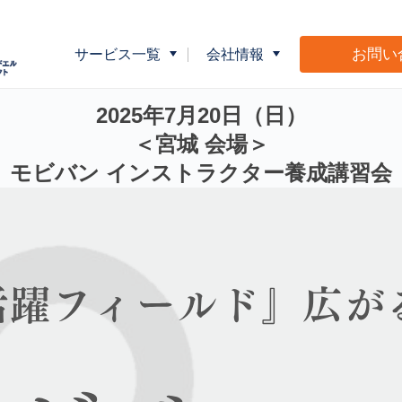
お問い
サービス一覧
会社情報
5年7月20日 (日)】
企業向け健康指導
会社概要
介護事業者向
2025
年7
月20
日（日
）
＜宮城 会場＞
モビバン インストラクター養成講習会
広告・販促物制作サポート
Ｍ＆Ｌショッ