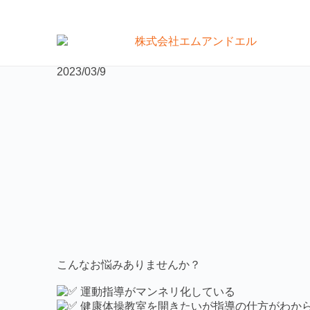
お知らせ
＜大阪会場＞モビバン インストラクター養成講習会【2
2023/03/9
モビバンインストラクター養成
代表挨拶
運動指導者向け事業サポート
こんなお悩みありませんか？
運動指導がマンネリ化している
健康体操教室を開きたいが指導の仕方がわか