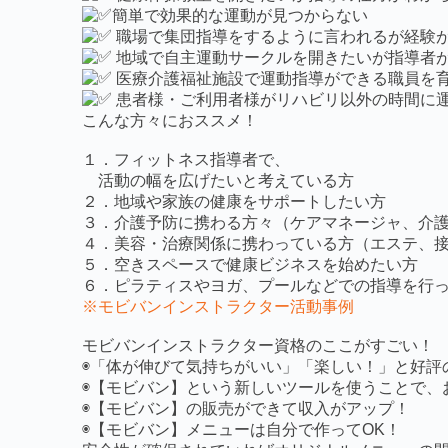
簡単で効果的な運動が見つからない
職場で集団指導をするように言われるが経験
地域で自主運動サークルを開きたいが指導者
医療介護福祉施設で運動指導ができる職員を
患者様・ご利用者様がリハビリ以外の時間に
こんな方々におススメ！
１．フィットネス指導者で、
活
動の幅を広げたいと考えている方
２．地域や家族の健康をサポートしたい方
３．介護予防に携わる方々
（ケアマネージャ、介
４．美容・治療関係に携わっている方
（エステ、接
５．空きスペースで健康ビジネスを始めたい方
６．ピラティスやヨガ、プールなどでの指導を行
※モビバンインストラクター活動事例
モビバンインストラクター資格のここがすごい！
◉「体が伸びて気持ちがいい」「楽しい！」と
好評
◉【モビバン】という新しいツールを使うことで、
◉【モビバン】の販売ができて収入がアップ！
◉【モビバン】メニューは自分で作ってOK！