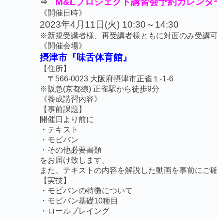
M&Lプロジェクト講習会予約カレンダ
⇒
《開催日時》
2023
年4
月11
日(火)
10:30～14:30
※新規受講者様、再受講者様ともに対面のみ受講
《開催会場》
摂津市『味舌体育館』
【住所】
〒566-0023 大阪府摂津市正雀１-1-6
※阪急(京都線) 正雀駅から徒歩9分
《養成講習内容》
【事前課題】
開催日より前に
・テキスト
・モビバン
・その他必要書類
をお届け致します。
また、テキストの内容を解説した動画を事前にご
【実技】
・モビバンの特徴について
・モビバン基礎10種目
・ロールプレイング