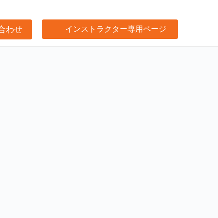
合わせ
インストラクター専用ページ
け事業サポート
閉じる
プ
閉じる