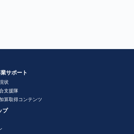
事業サポート
現状
合支援隊
加算取得コンテンツ
ップ
ン