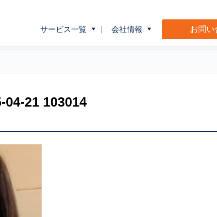
お問い
サービス一覧
会社情報
企業向け健康指導
会社概要
介護事業者向
広告・販促物制作サポート
Ｍ＆Ｌショッ
-21 103014