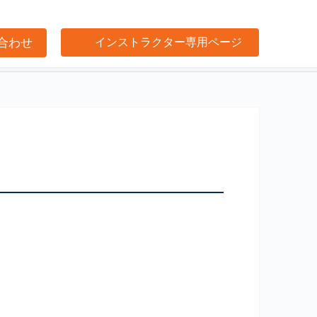
合わせ
インストラクター専用ページ
け事業サポート
閉じる
プ
閉じる