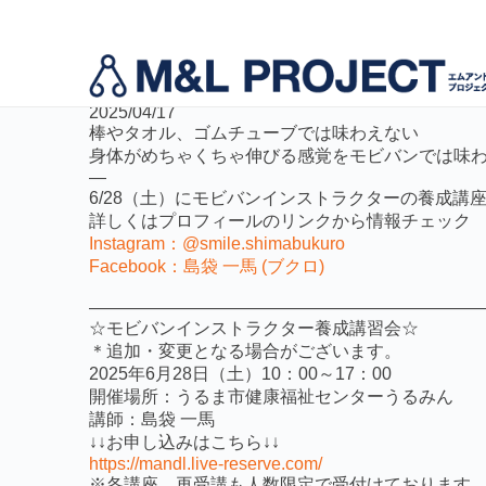
活動事例
モビバンマスター島袋さんの投稿紹介です
2025/04/17
モビバンインストラクター養成
代表挨拶
棒やタオル、ゴムチューブでは味わえない
身体がめちゃくちゃ伸びる感覚をモビバンでは味
—
6/28（土）にモビバンインストラクターの養成講
運動指導者向け事業サポート
詳しくはプロフィールのリンクから情報チェック
Instagram：@smile.shimabukuro
Facebook：島袋 一馬 (ブクロ)
——————————————————————
☆モビバンインストラクター養成講習会☆
＊追加・変更となる場合がございます。
2025年6月28日（土）10：00～17：00
開催場所：うるま市健康福祉センターうるみん
講師：島袋 一馬
↓↓お申し込みはこちら↓↓
https://mandl.live-reserve.com/
※各講座、再受講も人数限定で受付けております