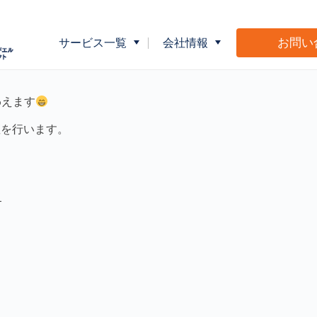
お問い
サービス一覧
会社情報
企業向け健康指導
会社概要
介護事業者向
わえます
座を行います。
広告・販促物制作サポート
Ｍ＆Ｌショッ
—
。