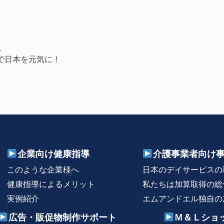
。
—
で日本を元気に！
企業向け健康指導
介護事業者向け
このような企業様へ
日本のデイサービスの
健康指導によるメリット
私たちは加算取得の総
実例紹介
エムアンドエル独自の
広告・販促物制作サポート
Ｍ＆Ｌショ