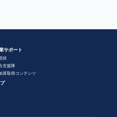
業サポート
現状
合支援隊
加算取得コンテンツ
プ
ン
ジ