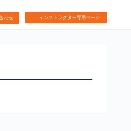
合わせ
インストラクター専用ページ
け事業サポート
閉じる
プ
閉じる