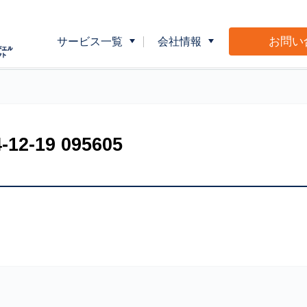
お問い
サービス一覧
会社情報
企業向け健康指導
会社概要
介護事業者向
広告・販促物制作サポート
Ｍ＆Ｌショッ
-19 095605