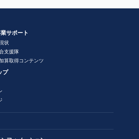
事業サポート
現状
合支援隊
加算取得コンテンツ
ップ
ン
ジ