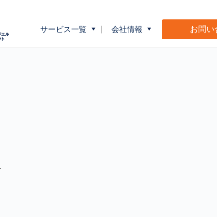
お問い
サービス一覧
会社情報
企業向け健康指導
会社概要
介護事業者向
広告・販促物制作サポート
Ｍ＆Ｌショッ
—