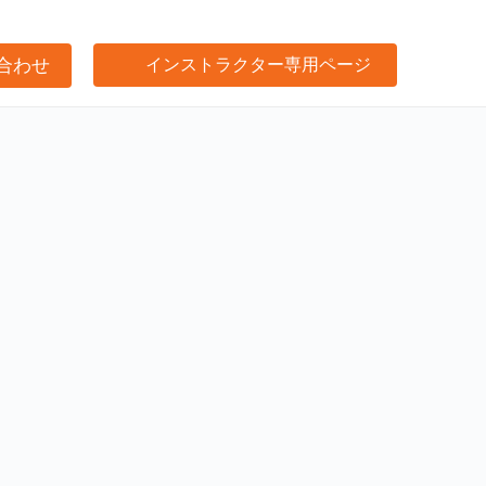
合わせ
インストラクター専用ページ
け事業サポート
閉じる
プ
閉じる