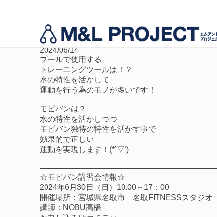
活動事例
☆プールプログラムにもモビバン☆
2024/06/14
モビバンインストラクター養成
代表挨拶
プールで使用する
トレーニングツールは！？
水の特性を活かして
運動を行う為のモノが多いです！
運動指導者向け事業サポート
モビバンは？
水の特性を活かしつつ
モビバン独特の特性を活かす事で
効果的で正しい
運動を実現します！
(*’
▽
’)
——————————————————————
☆モビバン講習会情報☆
2024年6月30日（日）10:00～17：00
開催場所：宮城県名取市 名取FITNESSスタジオ
講師：NOBU高橋