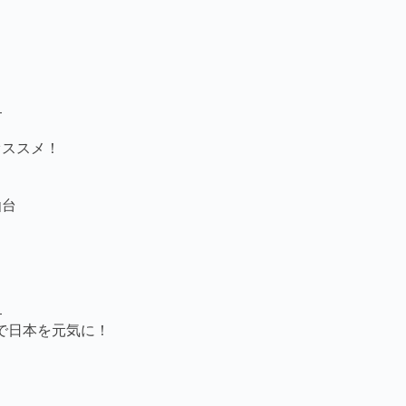
—
オススメ！
仙台
—
で日本を元気に！